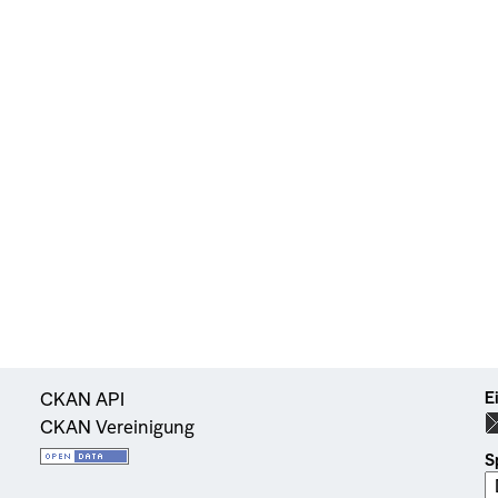
E
CKAN API
CKAN Vereinigung
S