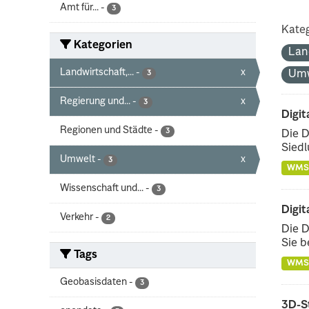
Amt für...
-
3
Kateg
Kategorien
Lan
Landwirtschaft,...
-
x
Um
3
Regierung und...
-
x
3
Digit
Regionen und Städte
-
3
Die D
Siedl
Umwelt
-
x
3
WMS
Wissenschaft und...
-
3
Digit
Verkehr
-
2
Die D
Sie b
Tags
WMS
Geobasisdaten
-
3
3D-S