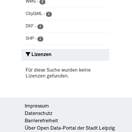
WMS
-
2
CityGML
-
1
DXF
-
1
SHP
-
1
Lizenzen
Für diese Suche wurden keine
Lizenzen gefunden.
Impressum
Datenschutz
Barrierefreiheit
Über Open Data-Portal der Stadt Leipzig