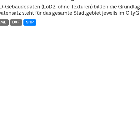
D-Gebäudedaten (LoD2, ohne Texturen) bilden die Grundlage
atensatz steht für das gesamte Stadtgebiet jeweils im CityGM
GML
DXF
SHP