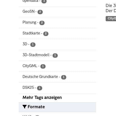
opendata
-
3
Die 3
Der D
GeoSN
-
2
City
Planung
-
2
Stadtkarte
-
2
3D
-
1
3D-Stadtmodell
-
1
CityGML
-
1
Deutsche Grundkarte
-
1
DSK25
-
1
Mehr Tags anzeigen
Formate