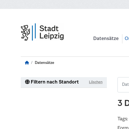
Zum Hauptinhalt wechseln
Datensätze
O
Datensätze
Filtern nach Standort
Löschen
3 
Tags:
Form