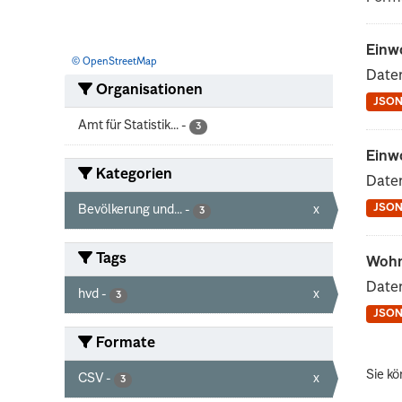
Einw
© OpenStreetMap
Daten
Organisationen
JSO
Amt für Statistik...
-
3
Einw
Kategorien
Daten
JSO
Bevölkerung und...
-
x
3
Tags
Wohn
Daten
hvd
-
x
3
JSO
Formate
Sie kö
CSV
-
x
3