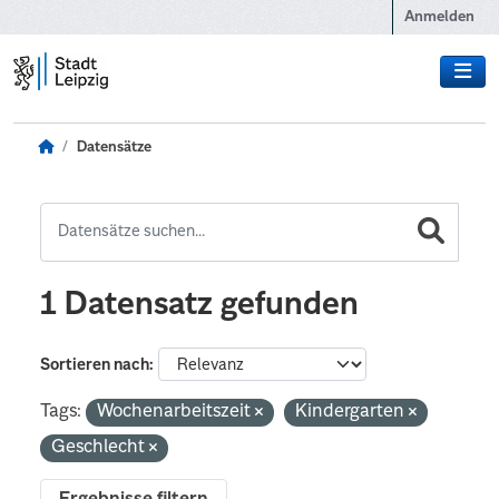
Zum Hauptinhalt wechseln
Anmelden
Datensätze
1 Datensatz gefunden
Sortieren nach
Tags:
Wochenarbeitszeit
Kindergarten
Geschlecht