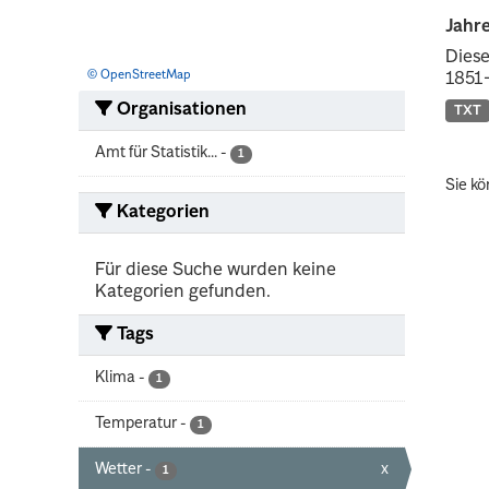
Jahr
Diese
© OpenStreetMap
1851-
Organisationen
TXT
Amt für Statistik...
-
1
Sie kö
Kategorien
Für diese Suche wurden keine
Kategorien gefunden.
Tags
Klima
-
1
Temperatur
-
1
Wetter
-
x
1