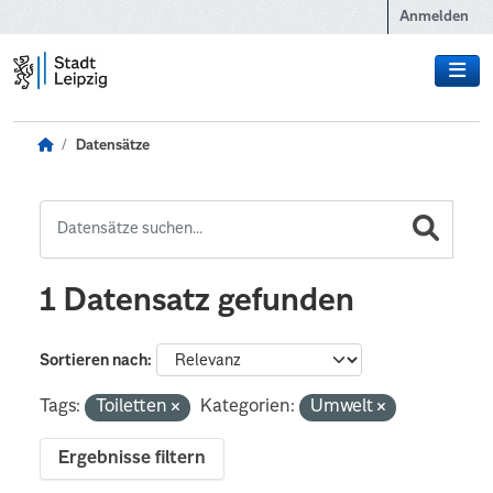
Zum Hauptinhalt wechseln
Anmelden
Datensätze
1 Datensatz gefunden
Sortieren nach
Tags:
Toiletten
Kategorien:
Umwelt
Ergebnisse filtern