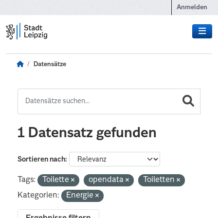
Zum Hauptinhalt wechseln
Anmelden
Datensätze
1 Datensatz gefunden
Sortieren nach
Tags:
Toilette
opendata
Toiletten
Kategorien:
Energie