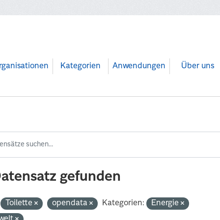
rganisationen
Kategorien
Anwendungen
Über uns
Datensatz gefunden
Toilette
opendata
Kategorien:
Energie
welt