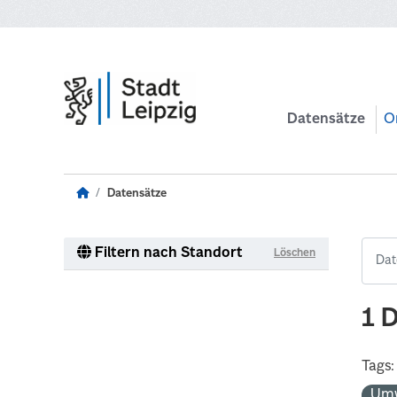
Zum Hauptinhalt wechseln
Datensätze
O
Datensätze
Filtern nach Standort
Löschen
1 
Tags:
Um