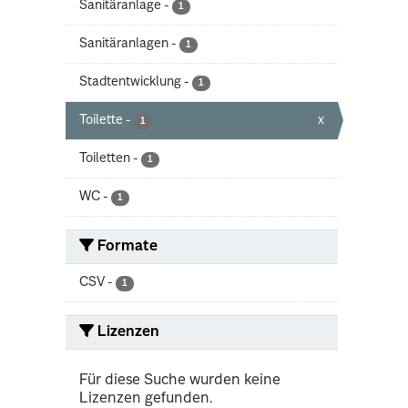
Sanitäranlage
-
1
Sanitäranlagen
-
1
Stadtentwicklung
-
1
Toilette
-
x
1
Toiletten
-
1
WC
-
1
Formate
CSV
-
1
Lizenzen
Für diese Suche wurden keine
Lizenzen gefunden.