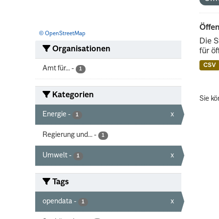
Öffen
© OpenStreetMap
Die S
Organisationen
für ö
CSV
Amt für...
-
1
Kategorien
Sie kö
Energie
-
x
1
Regierung und...
-
1
Umwelt
-
x
1
Tags
opendata
-
x
1