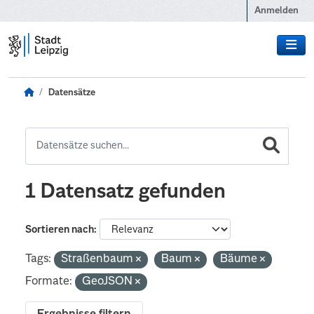
Zum Hauptinhalt wechseln
Anmelden
Datensätze
1 Datensatz gefunden
Sortieren nach
Tags:
Straßenbaum
Baum
Bäume
Formate:
GeoJSON