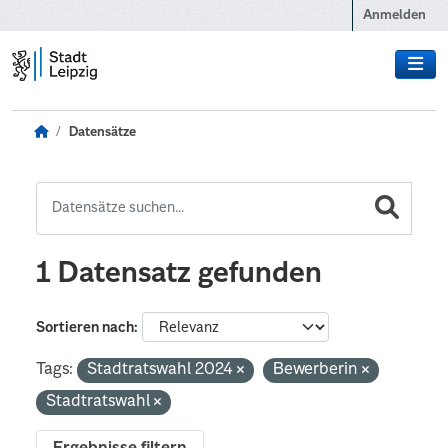
Zum Hauptinhalt wechseln
Anmelden
Datensätze
1 Datensatz gefunden
Sortieren nach
Tags:
Stadtratswahl 2024
Bewerberin
Stadtratswahl