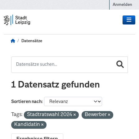
Zum Hauptinhalt wechseln
Anmelden
Datensätze
1 Datensatz gefunden
Sortieren nach
Tags:
Stadtratswahl 2024
Bewerber
Kandidatin