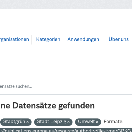
rganisationen
Kategorien
Anwendungen
Über uns
ine Datensätze gefunden
Stadtgrün
Stadt Leipzig
Umwelt
Formate:
p://publications.europa.eu/resource/authority/file-type/GPK