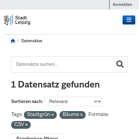
Zum Hauptinhalt wechseln
Anmelden
Datensätze
1 Datensatz gefunden
Sortieren nach
Tags:
Stadtgrün
Bäume
Formate:
CSV