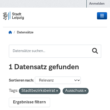
Zum Hauptinhalt wechseln
Anmelden
Datensätze
1 Datensatz gefunden
Sortieren nach
Tags:
Stadtbezirksbeirat
Ausschuss
Ergebnisse filtern