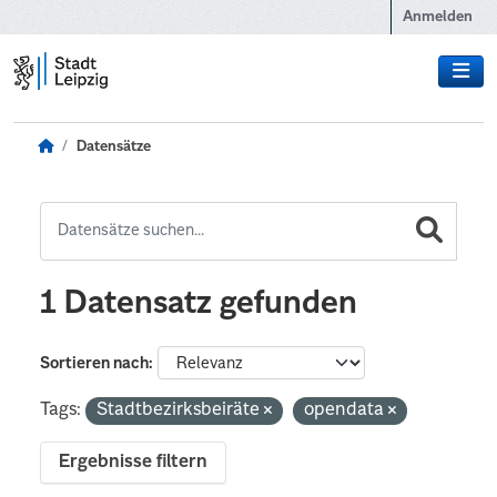
Zum Hauptinhalt wechseln
Anmelden
Datensätze
1 Datensatz gefunden
Sortieren nach
Tags:
Stadtbezirksbeiräte
opendata
Ergebnisse filtern