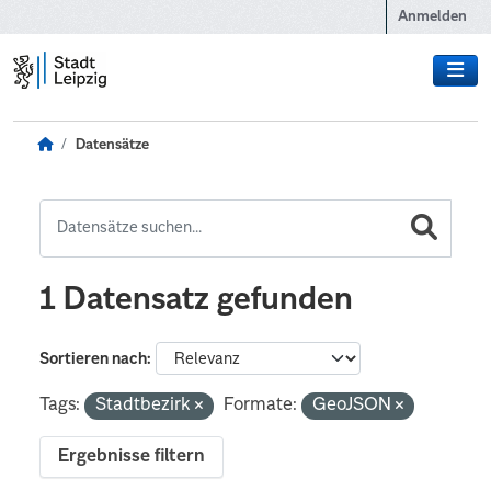
Zum Hauptinhalt wechseln
Anmelden
Datensätze
1 Datensatz gefunden
Sortieren nach
Tags:
Stadtbezirk
Formate:
GeoJSON
Ergebnisse filtern