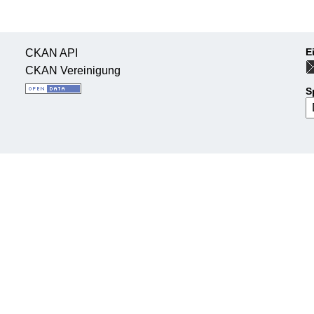
E
CKAN API
CKAN Vereinigung
S