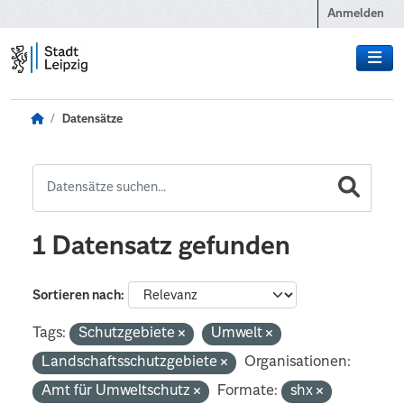
Zum Hauptinhalt wechseln
Anmelden
Datensätze
1 Datensatz gefunden
Sortieren nach
Tags:
Schutzgebiete
Umwelt
Landschaftsschutzgebiete
Organisationen:
Amt für Umweltschutz
Formate:
shx