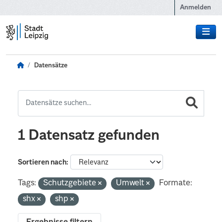
Zum Hauptinhalt wechseln
Anmelden
Datensätze
1 Datensatz gefunden
Sortieren nach
Tags:
Schutzgebiete
Umwelt
Formate:
shx
shp