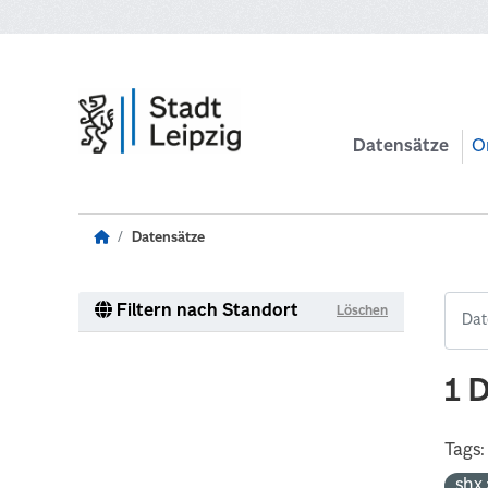
Zum Hauptinhalt wechseln
Datensätze
O
Datensätze
Filtern nach Standort
Löschen
1 
Tags:
shx