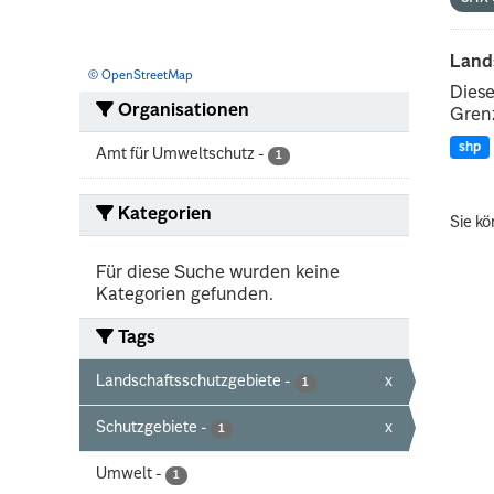
Land
© OpenStreetMap
Diese
Organisationen
Grenz
shp
Amt für Umweltschutz
-
1
Kategorien
Sie kö
Für diese Suche wurden keine
Kategorien gefunden.
Tags
Landschaftsschutzgebiete
-
x
1
Schutzgebiete
-
x
1
Umwelt
-
1