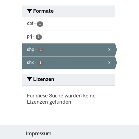
Formate
dbf
-
1
prj
-
1
shp
-
x
1
shx
-
x
1
Lizenzen
Für diese Suche wurden keine
Lizenzen gefunden.
Impressum