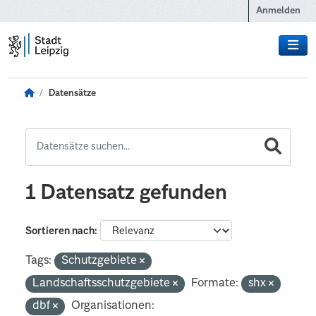
Zum Hauptinhalt wechseln
Anmelden
Datensätze
1 Datensatz gefunden
Sortieren nach
Tags:
Schutzgebiete
Landschaftsschutzgebiete
Formate:
shx
dbf
Organisationen: