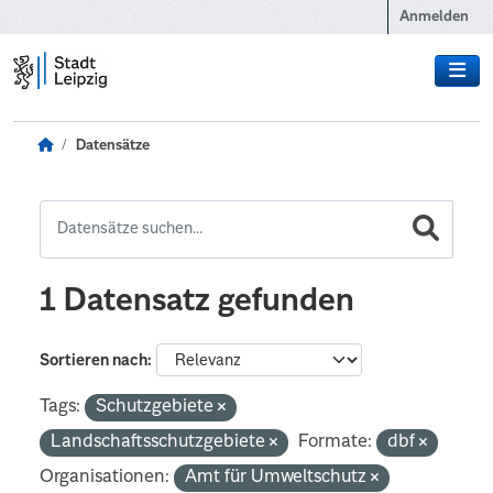
Zum Hauptinhalt wechseln
Anmelden
Datensätze
1 Datensatz gefunden
Sortieren nach
Tags:
Schutzgebiete
Landschaftsschutzgebiete
Formate:
dbf
Organisationen:
Amt für Umweltschutz