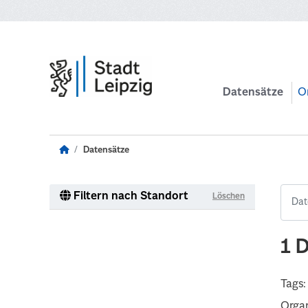
Zum Hauptinhalt wechseln
Datensätze
O
Datensätze
Filtern nach Standort
Löschen
1 
Tags:
Organ