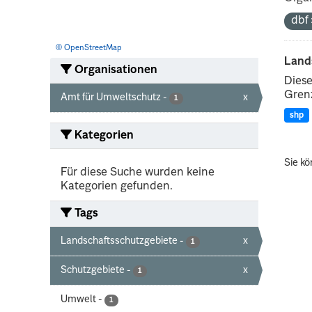
dbf
© OpenStreetMap
Land
Organisationen
Diese
Grenz
Amt für Umweltschutz
-
x
1
shp
Kategorien
Sie kö
Für diese Suche wurden keine
Kategorien gefunden.
Tags
Landschaftsschutzgebiete
-
x
1
Schutzgebiete
-
x
1
Umwelt
-
1