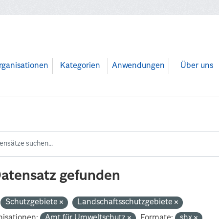
rganisationen
Kategorien
Anwendungen
Über uns
Datensatz gefunden
Schutzgebiete
Landschaftsschutzgebiete
isationen:
Amt für Umweltschutz
Formate:
shx