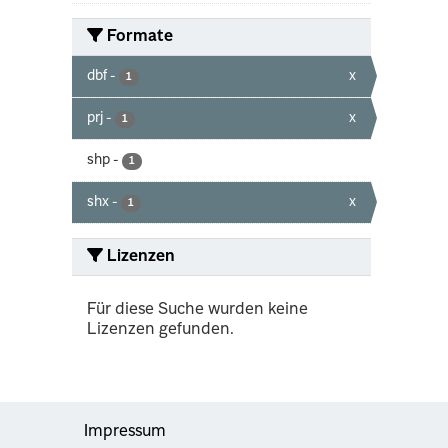
Formate
dbf
-
x
1
prj
-
x
1
shp
-
1
shx
-
x
1
Lizenzen
Für diese Suche wurden keine
Lizenzen gefunden.
Impressum