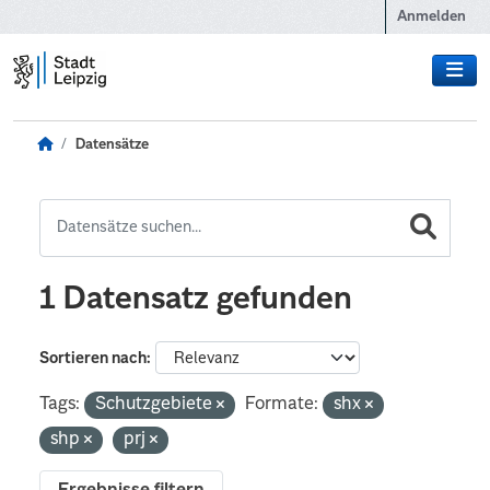
Zum Hauptinhalt wechseln
Anmelden
Datensätze
1 Datensatz gefunden
Sortieren nach
Tags:
Schutzgebiete
Formate:
shx
shp
prj