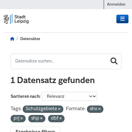
Zum Hauptinhalt wechseln
Anmelden
Datensätze
1 Datensatz gefunden
Sortieren nach
Tags:
Schutzgebiete
Formate:
shx
prj
shp
dbf