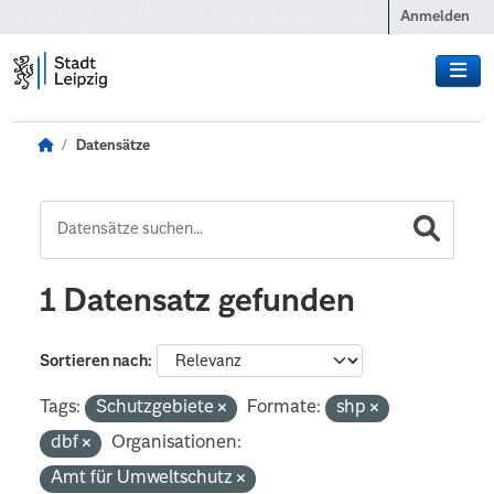
Zum Hauptinhalt wechseln
Anmelden
Datensätze
1 Datensatz gefunden
Sortieren nach
Tags:
Schutzgebiete
Formate:
shp
dbf
Organisationen:
Amt für Umweltschutz