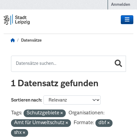
Zum Hauptinhalt wechseln
Anmelden
Datensätze
1 Datensatz gefunden
Sortieren nach
Tags:
Schutzgebiete
Organisationen:
Amt für Umweltschutz
Formate:
dbf
shx