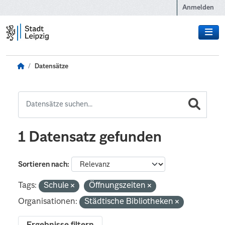
Zum Hauptinhalt wechseln
Anmelden
Datensätze
1 Datensatz gefunden
Sortieren nach
Tags:
Schule
Öffnungszeiten
Organisationen:
Städtische Bibliotheken