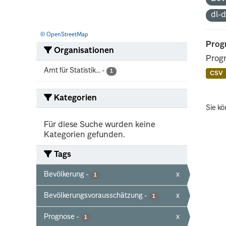
dl-
© OpenStreetMap
Prog
Organisationen
Progn
Amt für Statistik...
-
1
CSV
Kategorien
Sie kö
Für diese Suche wurden keine
Kategorien gefunden.
Tags
Bevölkerung
-
x
1
Bevölkerungsvorausschätzung
-
x
1
Prognose
-
x
1