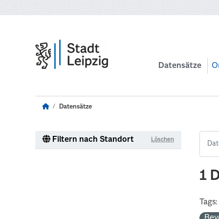
Zum Hauptinhalt wechseln
Datensätze
O
Datensätze
Filtern nach Standort
Löschen
1 
Tags:
Bev