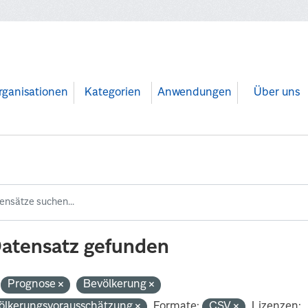
rganisationen
Kategorien
Anwendungen
Über uns
Datensatz gefunden
Prognose
Bevölkerung
ölkerungsvorausschätzung
Formate:
CSV
Lizenzen: