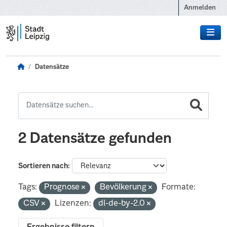
Zum Hauptinhalt wechseln
Anmelden
Datensätze
2 Datensätze gefunden
Sortieren nach
Tags:
Prognose
Bevölkerung
Formate:
CSV
Lizenzen:
dl-de-by-2.0