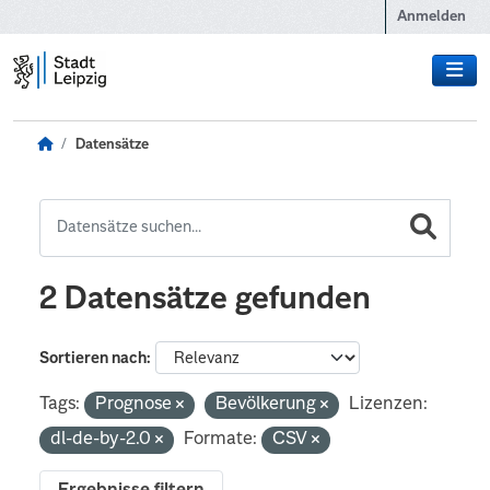
Zum Hauptinhalt wechseln
Anmelden
Datensätze
2 Datensätze gefunden
Sortieren nach
Tags:
Prognose
Bevölkerung
Lizenzen:
dl-de-by-2.0
Formate:
CSV