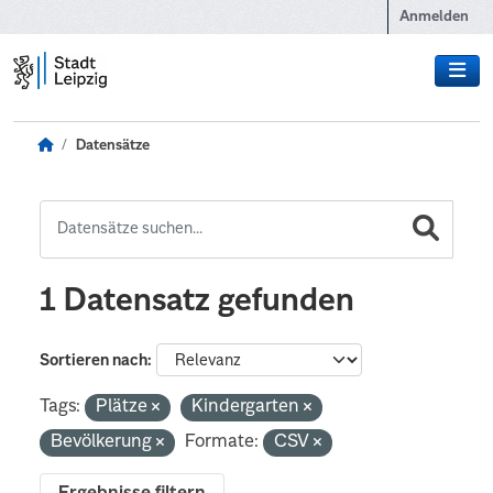
Zum Hauptinhalt wechseln
Anmelden
Datensätze
1 Datensatz gefunden
Sortieren nach
Tags:
Plätze
Kindergarten
Bevölkerung
Formate:
CSV