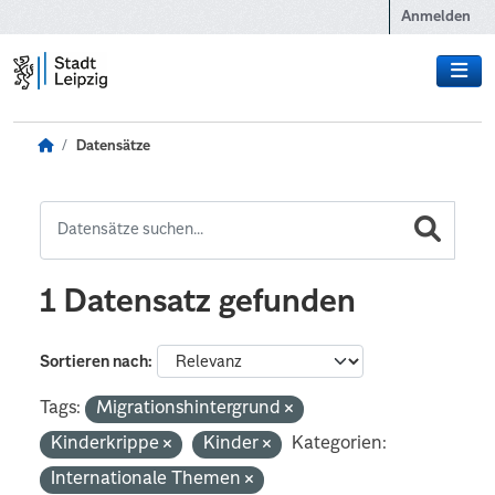
Zum Hauptinhalt wechseln
Anmelden
Datensätze
1 Datensatz gefunden
Sortieren nach
Tags:
Migrationshintergrund
Kinderkrippe
Kinder
Kategorien:
Internationale Themen