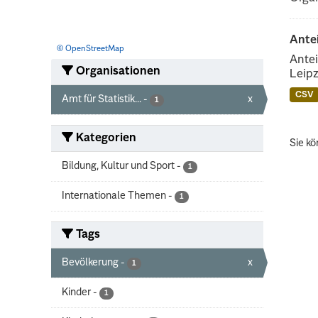
Ante
© OpenStreetMap
Antei
Organisationen
Leipz
CSV
Amt für Statistik...
-
x
1
Kategorien
Sie kö
Bildung, Kultur und Sport
-
1
Internationale Themen
-
1
Tags
Bevölkerung
-
x
1
Kinder
-
1