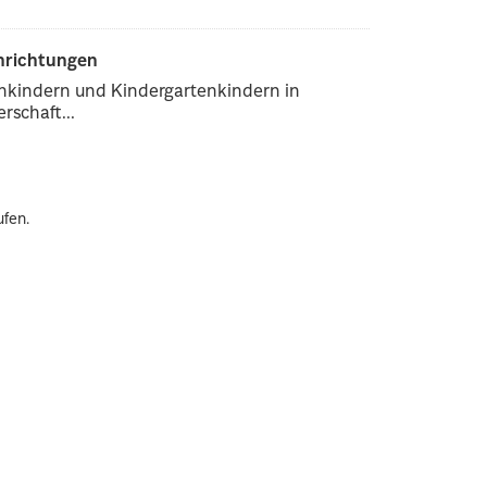
inrichtungen
enkindern und Kindergartenkindern in
rschaft...
ufen.