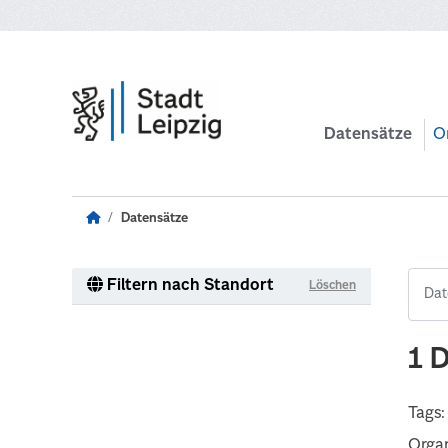
Zum Hauptinhalt wechseln
Datensätze
O
Datensätze
Filtern nach Standort
Löschen
1 
Tags:
Organ