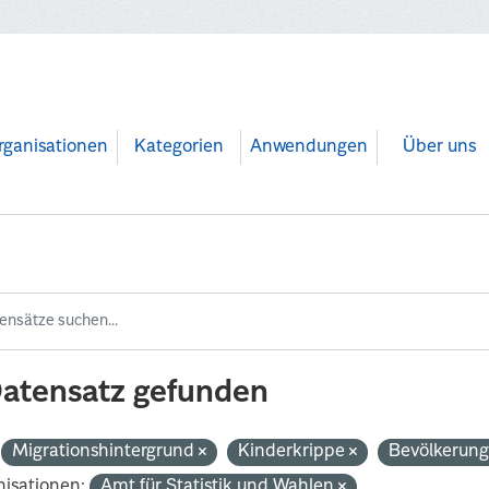
rganisationen
Kategorien
Anwendungen
Über uns
Datensatz gefunden
Migrationshintergrund
Kinderkrippe
Bevölkerun
isationen:
Amt für Statistik und Wahlen