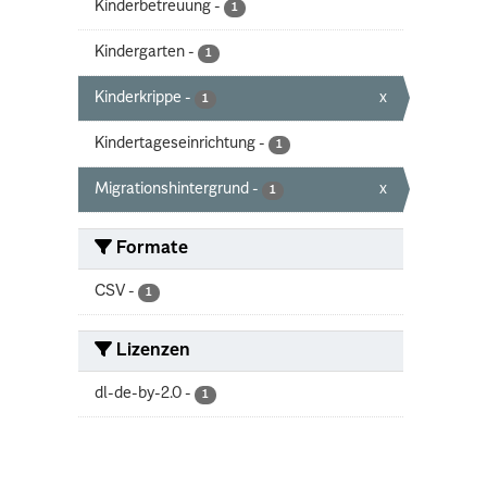
Kinderbetreuung
-
1
Kindergarten
-
1
Kinderkrippe
-
x
1
Kindertageseinrichtung
-
1
Migrationshintergrund
-
x
1
Formate
CSV
-
1
Lizenzen
dl-de-by-2.0
-
1