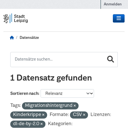
Zum Hauptinhalt wechseln
Anmelden
Datensätze
1 Datensatz gefunden
Sortieren nach
Tags:
Migrationshintergrund
Kinderkrippe
Formate:
CSV
Lizenzen:
dl-de-by-2.0
Kategorien: