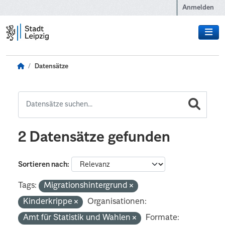
Zum Hauptinhalt wechseln
Anmelden
Datensätze
2 Datensätze gefunden
Sortieren nach
Tags:
Migrationshintergrund
Kinderkrippe
Organisationen:
Amt für Statistik und Wahlen
Formate: