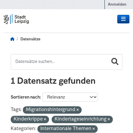
Zum Hauptinhalt wechseln
Anmelden
Datensätze
1 Datensatz gefunden
Sortieren nach
Tags:
Migrationshintergrund
Kinderkrippe
Kindertageseinrichtung
Kategorien:
Internationale Themen