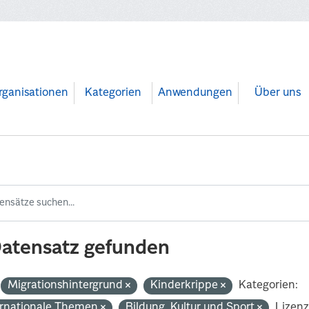
rganisationen
Kategorien
Anwendungen
Über uns
Datensatz gefunden
Migrationshintergrund
Kinderkrippe
Kategorien:
ernationale Themen
Bildung, Kultur und Sport
Lizenz