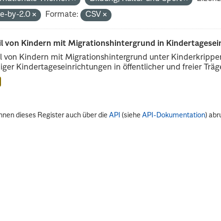
de-by-2.0
Formate:
CSV
il von Kindern mit Migrationshintergrund in Kindertagese
l von Kindern mit Migrationshintergrund unter Kinderkripp
iger Kindertageseinrichtungen in öffentlicher und freier Träge
nnen dieses Register auch über die
API
(siehe
API-Dokumentation
) abr