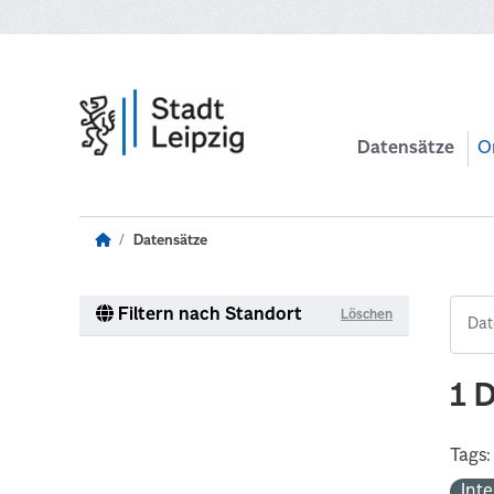
Zum Hauptinhalt wechseln
Datensätze
O
Datensätze
Filtern nach Standort
Löschen
1 
Tags:
Int