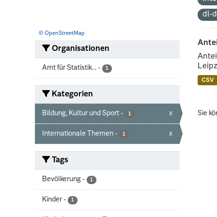
dl-
© OpenStreetMap
Ante
Organisationen
Antei
Leipz
Amt für Statistik...
-
1
CSV
Kategorien
Bildung, Kultur und Sport
-
x
Sie kö
1
Internationale Themen
-
x
1
Tags
Bevölkerung
-
1
Kinder
-
1