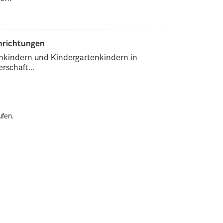
inrichtungen
enkindern und Kindergartenkindern in
rschaft...
ufen.