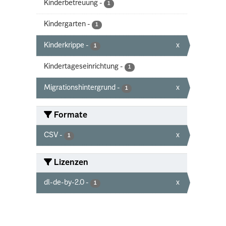
Kinderbetreuung
-
1
Kindergarten
-
1
Kinderkrippe
-
x
1
Kindertageseinrichtung
-
1
Migrationshintergrund
-
x
1
Formate
CSV
-
x
1
Lizenzen
dl-de-by-2.0
-
x
1