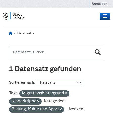
Zum Hauptinhalt wechseln
Anmelden
Datensätze
1 Datensatz gefunden
Sortieren nach
Tags:
Migrationshintergrund
Kinderkrippe
Kategorien:
Bildung, Kultur und Sport
Lizenzen: