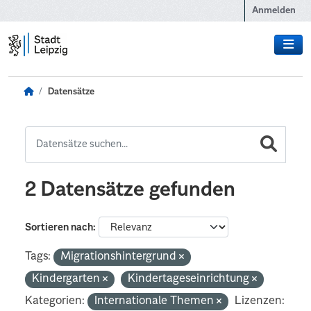
Zum Hauptinhalt wechseln
Anmelden
Datensätze
2 Datensätze gefunden
Sortieren nach
Tags:
Migrationshintergrund
Kindergarten
Kindertageseinrichtung
Kategorien:
Internationale Themen
Lizenzen: