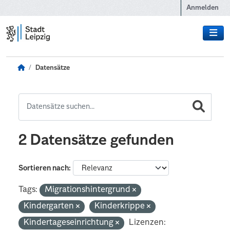
Zum Hauptinhalt wechseln
Anmelden
Datensätze
2 Datensätze gefunden
Sortieren nach
Tags:
Migrationshintergrund
Kindergarten
Kinderkrippe
Kindertageseinrichtung
Lizenzen: