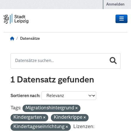
Zum Hauptinhalt wechseln
Anmelden
Datensätze
1 Datensatz gefunden
Sortieren nach
Tags:
Migrationshintergrund
Kindergarten
Kinderkrippe
Kindertageseinrichtung
Lizenzen: