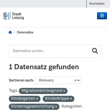
Zum Hauptinhalt wechseln
Anmelden
Datensätze
1 Datensatz gefunden
Sortieren nach
Tags:
Migrationshintergrund
Kindergarten
Kinderkrippe
Kindertageseinrichtung
Kategorien: