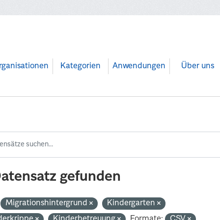
rganisationen
Kategorien
Anwendungen
Über uns
Datensatz gefunden
Migrationshintergrund
Kindergarten
derkrippe
Kinderbetreuung
Formate:
CSV