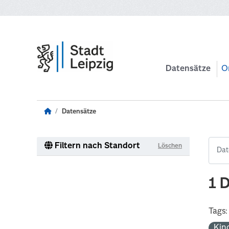
Zum Hauptinhalt wechseln
Datensätze
O
Datensätze
Filtern nach Standort
Löschen
1 
Tags:
Kin