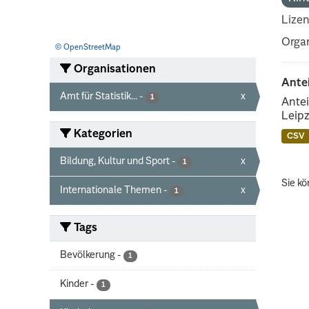
Lize
Organ
© OpenStreetMap
Organisationen
Ante
Amt für Statistik...
-
x
1
Antei
Leipz
Kategorien
CSV
Bildung, Kultur und Sport
-
x
1
Sie kö
Internationale Themen
-
x
1
Tags
Bevölkerung
-
1
Kinder
-
1