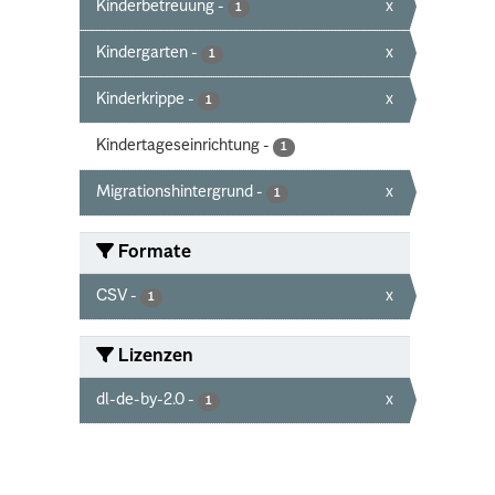
Kinderbetreuung
-
x
1
Kindergarten
-
x
1
Kinderkrippe
-
x
1
Kindertageseinrichtung
-
1
Migrationshintergrund
-
x
1
Formate
CSV
-
x
1
Lizenzen
dl-de-by-2.0
-
x
1