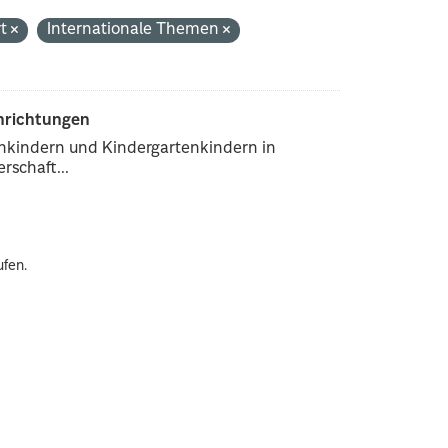
rt
Internationale Themen
inrichtungen
enkindern und Kindergartenkindern in
rschaft...
ufen.