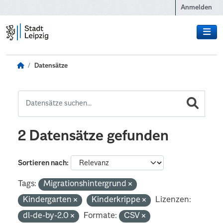
Zum Hauptinhalt wechseln
Anmelden
Datensätze
2 Datensätze gefunden
Sortieren nach
Tags:
Migrationshintergrund
Kindergarten
Kinderkrippe
Lizenzen:
dl-de-by-2.0
Formate:
CSV