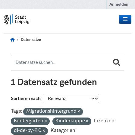
Zum Hauptinhalt wechseln
Anmelden
Datensätze
1 Datensatz gefunden
Sortieren nach
Tags:
Migrationshintergrund
Kindergarten
Kinderkrippe
Lizenzen:
dl-de-by-2.0
Kategorien: