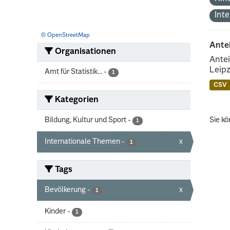
Int
© OpenStreetMap
Ante
Organisationen
Antei
Leipz
Amt für Statistik...
-
1
CSV
Kategorien
Bildung, Kultur und Sport
-
Sie kö
1
Internationale Themen
-
x
1
Tags
Bevölkerung
-
x
1
Kinder
-
1