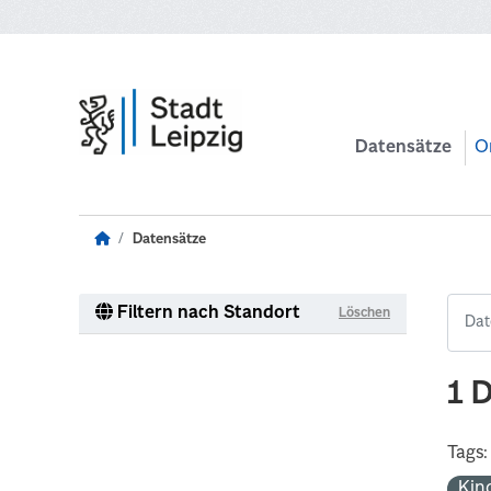
Zum Hauptinhalt wechseln
Datensätze
O
Datensätze
Filtern nach Standort
Löschen
1 
Tags:
Kin