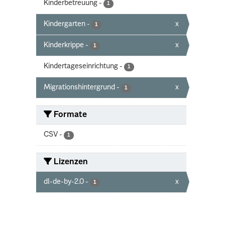
Kinderbetreuung
-
1
Kindergarten
-
x
1
Kinderkrippe
-
x
1
Kindertageseinrichtung
-
1
Migrationshintergrund
-
x
1
Formate
CSV
-
1
Lizenzen
dl-de-by-2.0
-
x
1