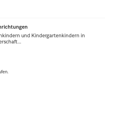
inrichtungen
enkindern und Kindergartenkindern in
rschaft...
ufen.