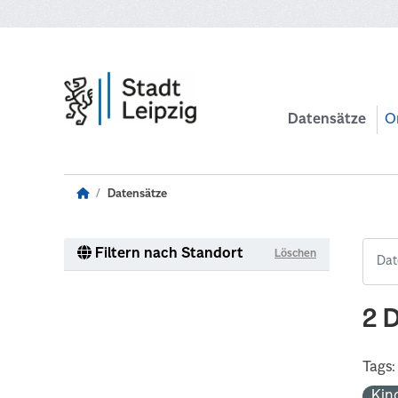
Zum Hauptinhalt wechseln
Datensätze
O
Datensätze
Filtern nach Standort
Löschen
2 
Tags:
Kin