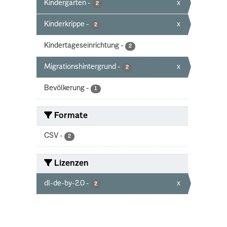
Kindergarten
-
x
2
Kinderkrippe
-
x
2
Kindertageseinrichtung
-
2
Migrationshintergrund
-
x
2
Bevölkerung
-
1
Formate
CSV
-
2
Lizenzen
dl-de-by-2.0
-
x
2