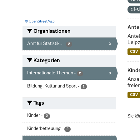
dl-
© OpenStreetMap
Ante
Organisationen
Antei
Leipz
Amt für Statistik...
-
x
2
CSV
Kategorien
Kinde
Internationale Themen
-
x
2
Anzah
freie
Bildung, Kultur und Sport
-
1
CSV
Tags
Kinder
-
Sie kö
2
Kinderbetreuung
-
2