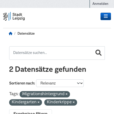
Zum Hauptinhalt wechseln
Anmelden
Datensätze
2 Datensätze gefunden
Sortieren nach
Tags:
Migrationshintergrund
Kindergarten
Kinderkrippe