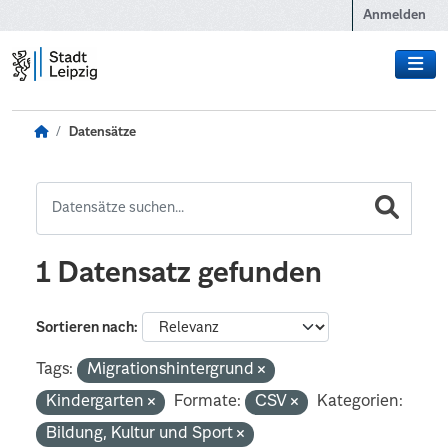
Zum Hauptinhalt wechseln
Anmelden
Datensätze
1 Datensatz gefunden
Sortieren nach
Tags:
Migrationshintergrund
Kindergarten
Formate:
CSV
Kategorien:
Bildung, Kultur und Sport