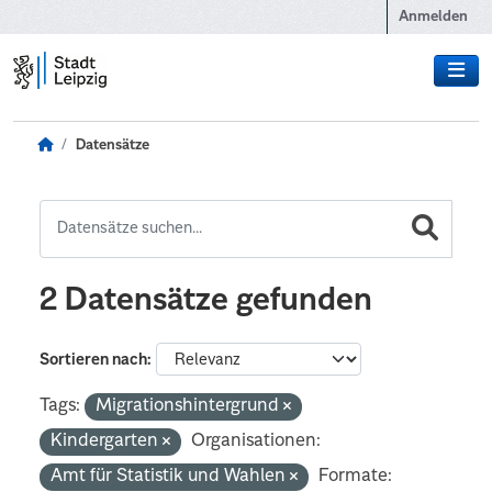
Zum Hauptinhalt wechseln
Anmelden
Datensätze
2 Datensätze gefunden
Sortieren nach
Tags:
Migrationshintergrund
Kindergarten
Organisationen:
Amt für Statistik und Wahlen
Formate: